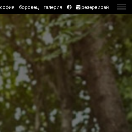
ософия
боровец
галерия
резервирай