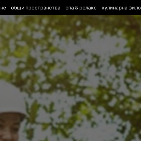
ане
общи пространства
спа & релакс
кулинарна фил