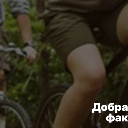
Добра
фак