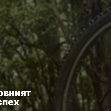
овният
спех