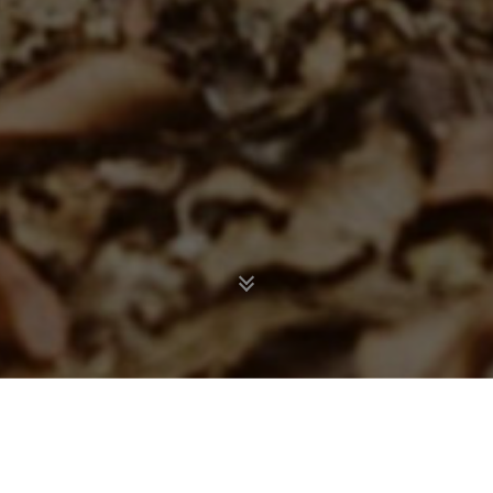
Начало
Събития
Тиймбилдинги